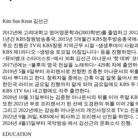
Kim Sun Keun
김선근
2012년에 고려대학교 영어영문학과(2003학번)를 졸업하고 201
1년간 KBS창원방송총국, 2015년 5개월간 KBS청주방송총국
주요 진행은 TV의 KBS창원 지역근무 시절 <생생투데이 사람과
KBS 제1라디오 <생방송 토요일 아침입니다> 등을 진행하였다.
<뮤비뱅크 스타더스트>에서 36회 김선근 아나운서 '핫 데뷔' 코
2017년에는 <불후의 명곡 전설을 노래하다> 429회 차에 출연
2019년 5월 6일부터 프리랜서로 전향한 조충현 아나운서의 뒤를 
따서 뿌디라고 한다. 청취자들 중에는 간혹 이걸 잘못 들어서 쁘디
한민국 라이브 금요일 진행까지 맡게 되며 금요일에도 KBS 두 
KBS 1TV 6시 내고향에도 자주 출연한다.
2020년 10월 31일부터는 김종현 아나운서의 뒤를 이어 주말 KB
또한 2021년 부로 프리랜서가 된 선배 도경완의 뒤를 이어 2월 
그리고 2022년에는 강승화 아나운서의 개인사정으로 TV쇼 진품
2022년 9월 26일, KBS에서 퇴사하고 프리랜서 선언을 하였다
2024년 4월15일부터 국악방송 에서 김선근의 문화소식 진행.
EDUCATION