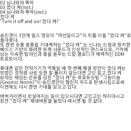
02
님나와라 뚝딱
03
껐다 켜(inst.)
04
님나와라 뚝딱(inst.)
껐다 켜
'Turn it off and on! 껐다 켜!'
송민경이 3만개 릴스 영상의 "머선일이고"의 뒤를 이을 "껐다 켜"로
돌아왔다.
또 한번 숏폼 열풍을 기대케하는 "껐다 켜" 는 신나는 드럼과 펑키한
베이스 기반의 화려한 트랙 사운드가 인상적인 댄스곡으로, 기억에
남는 익숙한 탑라인과 흥을 돋우는 드랍 멜로디가 매력적인 EDM
트로트이다.
휴대폰 같은 전자기기가 먹통일 때 첫 번째 해결 방안이 껐다 켜는
방법인 것처럼 사랑 또한 잘 풀리지 않는다면 고민 말고 껐다 켜
보자는 재밌는 은유를 담은 "껐다 켜"는 프로듀싱팀 "그놈이놈
(Gnomic Norm)"이 송민경만의 챌린지 무드로 탄생시킴으로써
이번에도 다시 한번 기대를 모으고 있다.
버벅거리면서 망설여지는 일이 있으시다면 고민고민 하지마시고
잠깐 "껐다 켜" 재생버튼을 눌렀다 떼시면 될 것 같다.