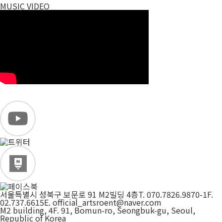
MUSIC VIDEO
서울특별시 성북구 보문로 91 M2빌딩 4층
T. 070.7826.9870-1
F.
02.737.6615
E. official_artsroent@naver.com
M2 building, 4F. 91, Bomun-ro, Seongbuk-gu, Seoul,
Republic of Korea