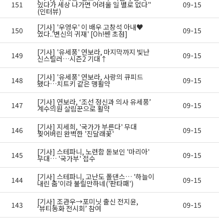
151
있다가 세상 나가면 어려울 일 별로 없다"
09-15
(인터뷰)
[기사] '우영우' 이 배우 고창석 아내♥︎
150
09-15
였다..'변신의 귀재' [Oh!쎈 초점]
[기사] '유세풍' 연보라, 마지막까지 빛난
149
09-15
신스틸러…시즌2 기대↑
[기사] '유세풍' 연보라, 사랑의 큐피드
148
09-15
됐다…치트키 같은 맹활약
[기사] 연보라, ‘조선 정신과 의사 유세풍’
147
09-15
계수의원 살림꾼으로 활약
[기사] 지세희, '국가가 부른다' 무대
146
09-15
찢어버린 완벽한 '진달래꽃'
[기사] 스테파니, 노련함 돋보인 '마리아'
145
09-15
무대… '국가부' 접수
[기사] 스테파니, 고난도 폴댄스… '하늘이
144
09-15
내린 춤'이라 불릴만하네('판타패')
[기사] 조관우→포미닛 출신 전지윤,
143
09-15
‘뷰티동화 전시회’ 참여