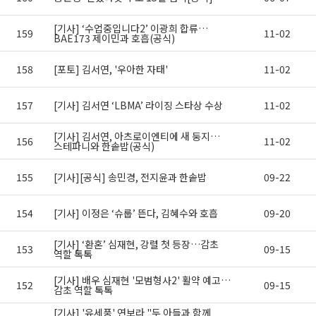
[기사] ‘수업중입니다2’ 이광희 합류…
159
11-02
BAE173 제이민과 호흡(공식)
158
[포토] 김서연, '우아한 자태'
11-02
157
[기사] 김서연 ‘LBMA’ 라이징 스타상 수상
11-02
[기사] 김서연, 아츠로이엔티에 새 둥지…
156
11-02
스테파니와 한솥밥(공식)
155
[기사][공식] 송민경, 전지윤과 한솥밥
09-22
154
[기사] 이정은 ‘슈룹’ 뜬다, 김혜수와 호흡
09-20
[기사] ‘환혼’ 심재현, 강렬 첫 등장…감초
153
09-15
역할 톡톡
[기사] 배우 심재현 '모범형사2' 활약 예고…
152
09-15
감초 역할 톡톡
[기사] '유세풍' 연보라 "두 아들과 함께