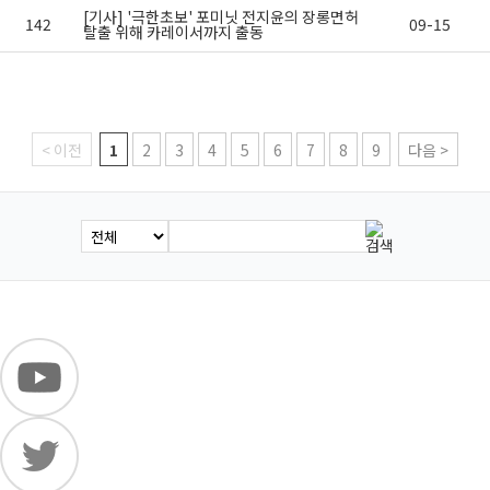
[기사] '극한초보' 포미닛 전지윤의 장롱면허
142
09-15
탈출 위해 카레이서까지 출동
< 이전
1
2
3
4
5
6
7
8
9
다음 >