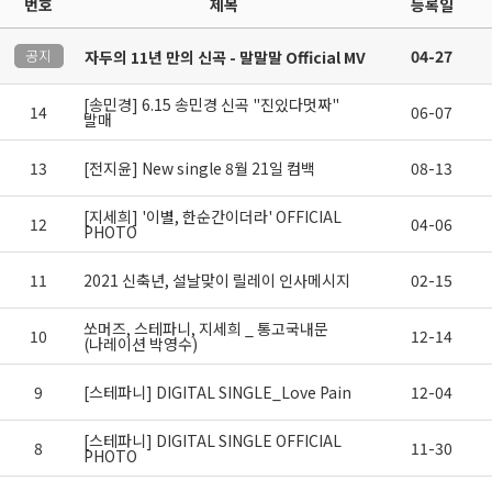
번호
제목
등록일
공지
04-27
자두의 11년 만의 신곡 - 말말말 Official MV
[송민경] 6.15 송민경 신곡 "진있다멋짜"
14
06-07
발매
13
[전지윤] New single 8월 21일 컴백
08-13
[지세희] '이별, 한순간이더라' OFFICIAL
12
04-06
PHOTO
11
2021 신축년, 설날맞이 릴레이 인사메시지
02-15
쏘머즈, 스테파니, 지세희 _ 통고국내문
10
12-14
(나레이션 박영수)
9
[스테파니] DIGITAL SINGLE_Love Pain
12-04
[스테파니] DIGITAL SINGLE OFFICIAL
8
11-30
PHOTO