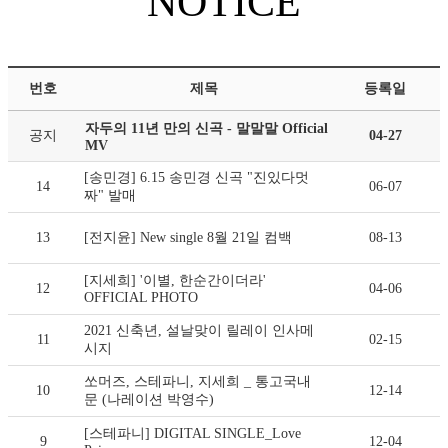
NOTICE
번호
제목
등록일
자두의 11년 만의 신곡 - 말말말 Official
공지
04-27
MV
[송민경] 6.15 송민경 신곡 "진있다멋
14
06-07
짜" 발매
13
[전지윤] New single 8월 21일 컴백
08-13
[지세희] '이별, 한순간이더라'
12
04-06
OFFICIAL PHOTO
2021 신축년, 설날맞이 릴레이 인사메
11
02-15
시지
쏘머즈, 스테파니, 지세희 _ 통고국내
10
12-14
문 (나레이션 박영수)
[스테파니] DIGITAL SINGLE_Love
9
12-04